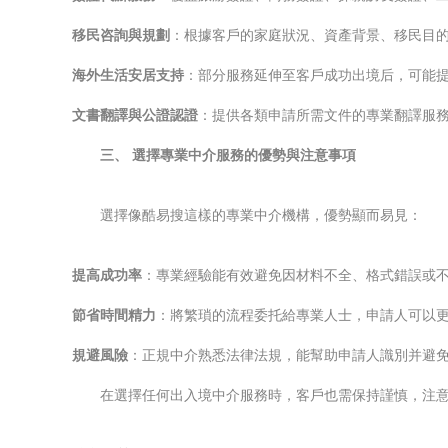
移民咨詢與規劃
：根據客戶的家庭狀況、資產背景、移民目
海外生活安居支持
：部分服務延伸至客戶成功出境后，可能
文書翻譯與公證認證
：提供各類申請所需文件的專業翻譯服
三、 選擇專業中介服務的優勢與注意事項
選擇像酷易搜這樣的專業中介機構，優勢顯而易見：
提高成功率
：專業經驗能有效避免因材料不全、格式錯誤或
節省時間精力
：將繁瑣的流程委托給專業人士，申請人可以
規避風險
：正規中介熟悉法律法規，能幫助申請人識別并避
在選擇任何出入境中介服務時，客戶也需保持謹慎，注