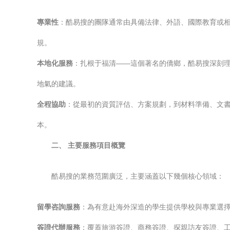
專業性
：酷易搜的團隊通常由具備法律、外語、國際教育或
規。
本地化服務
：扎根于福清——這個著名的僑鄉，酷易搜深刻
地氣的建議。
全程協助
：從最初的資質評估、方案規劃，到材料準備、文書
本。
二、 主要服務項目概覽
酷易搜的業務范圍廣泛，主要涵蓋以下幾個核心領域：
留學咨詢服務
：為有意赴海外深造的學生提供學校與專業選
簽證代辦服務
：覆蓋旅游簽證、商務簽證、探親訪友簽證、