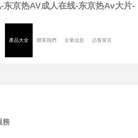
-东京热AV成人在线-东京热Av大片-
介
產品大全
聯系我們
企業信息
訪客留言
服務