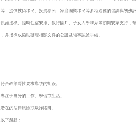
的等，提供技術移民、投資移民、家庭團聚移民等多種途徑的咨詢與初步
提供如接機、臨時住宿安排、銀行開戶、子女入學聯系等初期安家支持，
務，并指導或協助辦理相關文件的公證及領事認證手續。
不符合政策隱性要求導致的拒簽。
更專注于自身的工作、學習或生活。
免潛在的法律風險或欺詐陷阱。
意以下幾點：