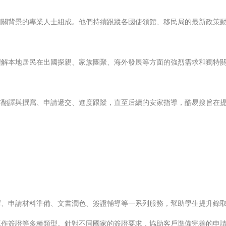
相關背景的專業人士組成。他們持續跟蹤各國使領館、移民局的最新政策
理解本地居民在出國探親、家族團聚、海外發展等方面的強烈需求和獨特
翻譯與撰寫、申請遞交、進度跟蹤，直至后續的安家指導，酷易搜旨在提
擇、申請材料準備、文書潤色、簽證輔導等一系列服務，幫助學生提升錄
工作簽證等多種類型。針對不同國家的簽證要求，協助客戶準備完善的申