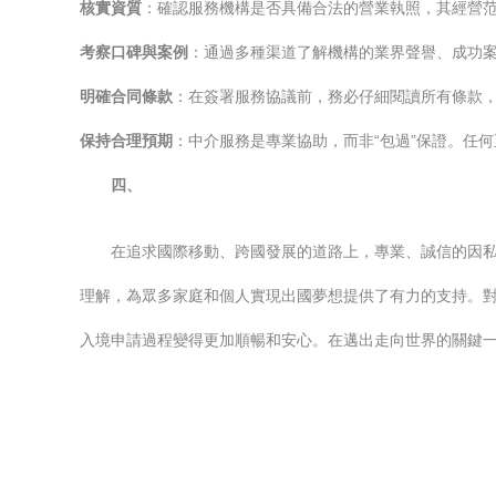
核實資質
：確認服務機構是否具備合法的營業執照，其經營范
考察口碑與案例
：通過多種渠道了解機構的業界聲譽、成功
明確合同條款
：在簽署服務協議前，務必仔細閱讀所有條款
保持合理預期
：中介服務是專業協助，而非“包過”保證。任何
四、
在追求國際移動、跨國發展的道路上，專業、誠信的因
理解，為眾多家庭和個人實現出國夢想提供了有力的支持。
入境申請過程變得更加順暢和安心。在邁出走向世界的關鍵