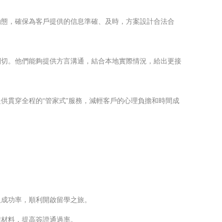
動態，確保為客戶提供的信息準確、及時，方案設計合法合
關切。他們能夠提供方言溝通，結合本地實際情況，給出更接
供貫穿全程的“管家式”服務，減輕客戶的心理負擔和時間成
取成功率，順利開啟留學之旅。
請材料，提高簽證通過率。